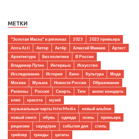
МЕТКИ
"Золотая Маска" в регионах
2023
2023 премьера
Anna Asti
Автор
Актёр
Алексей Мажаев
Артист
Архитектура
Без политики
В России
Владимир Путин
Интервью
Искусство
Исследование
История
Кино
Культура
Мода
Москва
Музыка
Новости России
Образование
Регионы
Россия
Смерть
Теги
анонс концерта
клип
красота
музей
музыкальные чарты InterMedia
новый альбом
новый сингл
обувь
одежда
осень
премьера
рецензии
саундтрек
события дня
стиль
трейлер
тренды
цитаты