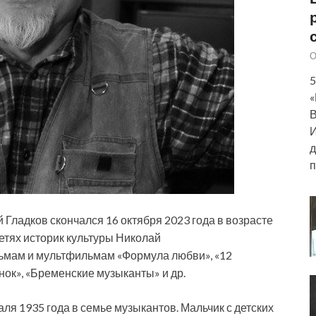
О
5
«
В
И
д
п
 Гладков скончался 16 октября 2023 года в возрасте
сетях историк культуры Николай
льмам и мультфильмам «Формула любви», «12
нок», «Бременские музыканты» и др.
ля 1935 года в семье музыкантов. Мальчик с детских