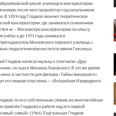
 Мерзляковской школе-училище в консерватории,
ехникум, после него проработал год начальником
е. В 1959 году Гладков окончил теоретическое
ской консерватории, где занимался сочинением
 1964-м — Московскую консерваторию по классу
мя учёбы и до 1971 года занимался
 преподаватель Московского хорового училища, c
льно-педагогическом институте имени Гнесиных.
й Гладков написал музыку к спектаклю «Друг
енник» по пьесе Михаила Львовского. В это же время
 кино, в частности для фильма «Тайны минувшего»
дит его первая пластинка — «Волшебник Изумрудного
адков, по его собственным словам, во многом обязан
н привлёк Гладкова к работе над его первой
самый, самый» (1966). Ещё раньше Гладков