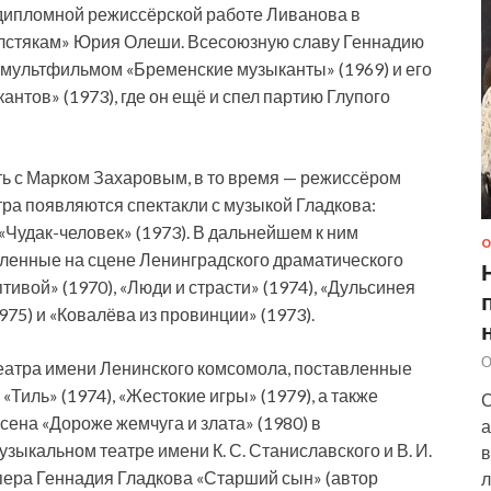
 дипломной режиссёрской работе Ливанова в
олстякам» Юрия Олеши. Всесоюзную славу Геннадию
 мультфильмом «Бременские музыканты» (1969) и его
тов» (1973), где он ещё и спел партию Глупого
ть с Марком Захаровым, в то время — режиссёром
тра появляются спектакли с музыкой Гладкова:
 «Чудак-человек» (1973). В дальнейшем к ним
О
ленные на сцене Ленинградского драматического
ивой» (1970), «Люди и страсти» (1974), «Дульсинея
1975) и «Ковалёва из провинции» (1973).
О
еатра имени Ленинского комсомола, поставленные
«Тиль» (1974), «Жестокие игры» (1979), а также
С
ена «Дороже жемчуга и злата» (1980) в
а
зыкальном театре имени К. С. Станиславского и В. И.
в
ера Геннадия Гладкова «Старший сын» (автор
л