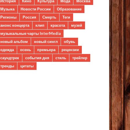
История
Кино
Культура
Мода
Москва
Музыка
Новости России
Образование
Регионы
Россия
Смерть
Теги
анонс концерта
клип
красота
музей
музыкальные чарты InterMedia
новый альбом
новый сингл
обувь
одежда
осень
премьера
рецензии
саундтрек
события дня
стиль
трейлер
тренды
цитаты