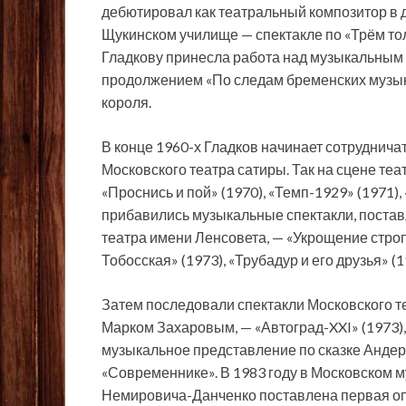
дебютировал как театральный композитор в
Щукинском училище — спектакле по «Трём т
Гладкову принесла работа над музыкальным
продолжением «По следам бременских музыкан
короля.
В конце 1960-х Гладков начинает сотруднича
Московского театра сатиры. Так на сцене теа
«Проснись и пой» (1970), «Темп-1929» (1971),
прибавились музыкальные спектакли, постав
театра имени Ленсовета, — «Укрощение стропт
Тобосская» (1973), «Трубадур и его друзья» (
Затем последовали спектакли Московского т
Марком Захаровым, — «Автоград-XXI» (1973), 
музыкальное представление по сказке Андерс
«Современнике». В 1983 году в Московском му
Немировича-Данченко поставлена первая оп