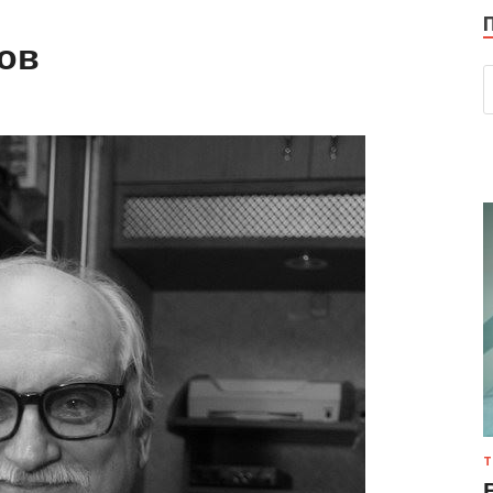
ков
Т