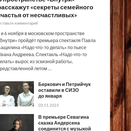
расскажут «секреты семейного
счастья от несчастливых»
ставьте комментарий
 и 6 ноября в московском пространстве
Внутри» пройдёт премьера спектакля Павла
ащилина «Надо что-то делать» по пьесе
вана Андреева. Спектакль «Надо что-то
елать» вырос из эскизной работы,
редставленной летом …
Беркович и Петрийчук
оставили в СИЗО
до января
03.11.2023
В премьере Севагина
сказка Андерсена
соединится с музыкой