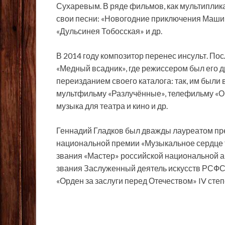
Сухаревым. В ряде фильмов, как мультиплика
свои песни: «Новогодние приключения Маши и
«Дульсинея Тобосская» и др.
В 2014 году композитор перенес инсульт. П
«Медный всадник», где режиссером был его д
переизданием своего каталога: так, им были
мультфильму «Разлучённые», телефильму «Об
музыка для театра и кино и др.
Геннадий Гладков был дважды лауреатом пр
национальной премии «Музыкальное сердце 
звания «Мастер» российской национальной а
звания Заслуженный деятель искусств РСФСР
«Орден за заслуги перед Отечеством» IV степ