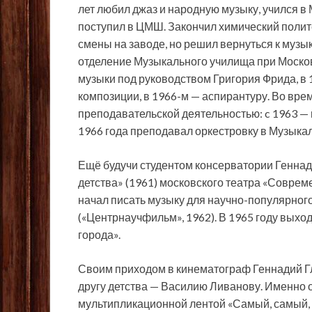
лет любил джаз и
народную музыку, учился в
поступил в ЦМШ. Закончил химический полит
смены на заводе, но решил вернуться к музык
отделение Музыкального училища при Москов
музыки под руководством Григория Фрида, в
композиции, в 1966-м — аспирантуру. Во вре
преподавательской деятельностью: c 1963 —
1966 года преподавал оркестровку в Музыка
Ещё будучи студентом консерватории Геннади
детства» (1961) московского театра «Соврем
начал писать музыку для научно-популярного
(«Центрнаучфильм», 1962). В 1965 году выхо
города».
Своим приходом в кинематограф Геннадий Гл
другу детства — Василию Ливанову. Именно о
мультипликационной лентой «Самый, самый, 