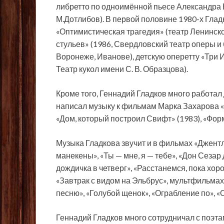
либретто по одноимённой пьесе Александра
М.Дотлибов). В первой половине 1980-х Глад
«Оптимистическая трагедия» (театр Ленинско
стульев» (1986, Свердловский театр оперы и 
Воронеже, Иванове), детскую оперетту «Три 
Театр кукол имени С. В. Образцова).
Кроме того, Геннадий Гладков много работал
написал музыку к фильмам Марка Захарова «1
«Дом, который построил Свифт» (1983), «Форм
Музыка Гладкова звучит и в фильмах «Джентль
манекены», «Ты — мне, я — тебе», «Дон Сезар
дождичка в четверг», «Расстанемся, пока хор
«Завтрак с видом на Эльбрус», мультфильмах
песню», «Голубой щенок», «Ограбление по», «
Геннадий Гладков много сотрудничал с поэ