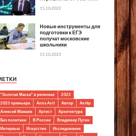
15.10.2023
Новые инструменты для
подготовки к ЕГЭ
получат московские
школьники
15.10.2023
МЕТКИ
"Золотая Маска" в регионах
2023
2023 премьера
Anna Asti
Автор
Актёр
Алексей Мажаев
Артист
Архитектура
Без политики
В России
Владимир Путин
Интервью
Искусство
Исследование