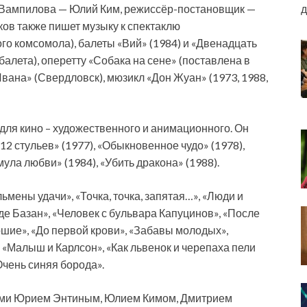
д
 Вампилова — Юлий Ким, режиссёр-постановщик —
ков также пишет музыку к спектаклю
го комсомола), балеты «Вий» (1984) и «Двенадцать
балета), оперетту «Собака на сене» (поставлена в
Ивана» (Свердловск), мюзикл «Дон Жуан» (1973, 1988,
 для кино – художественного и анимационного. Он
2 стульев» (1977), «Обыкновенное чудо» (1978),
ула любви» (1984), «Убить дракона» (1988).
мены удачи», «Точка, точка, запятая…», «Люди и
 де Базан», «Человек с бульвара Капуцинов», «После
ошие», «До первой крови», «Забавы молодых»,
 «Малыш и Карлсон», «Как львенок и черепаха пели
Очень синяя борода».
тами Юрием Энтиным, Юлием Кимом, Дмитрием