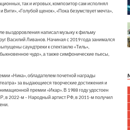
ционных, так и игровых, композитор сам исполнял
 Вити», «Голубой щенок», «Пока безумствует мечта»,
осле выздоровления написал музыку к фильму
руг Василий Ливанов. Начиная с 2019 года занимался
 выпущены саундтреки к спектаклю «Тиль»,
ыкновенное чудо», а также симфонические пьесы,
емии «Ника», обладателем почетной награды
театра» за выдающиеся творческие достижения и
нимационной премии «Икар». В 1988 году удостоен
, в 2022-м – Народный артист РФ, в 2011-м получил
ени.