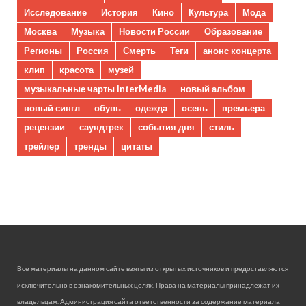
Исследование
История
Кино
Культура
Мода
Москва
Музыка
Новости России
Образование
Регионы
Россия
Смерть
Теги
анонс концерта
клип
красота
музей
музыкальные чарты InterMedia
новый альбом
новый сингл
обувь
одежда
осень
премьера
рецензии
саундтрек
события дня
стиль
трейлер
тренды
цитаты
Все материалы на данном сайте взяты из открытых источников и предоставляются
исключительно в ознакомительных целях. Права на материалы принадлежат их
владельцам. Администрация сайта ответственности за содержание материала