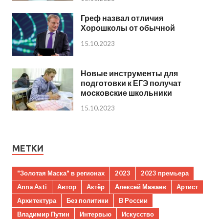
Греф назвал отличия
Хорошколы от обычной
15.10.2023
Новые инструменты для
подготовки к ЕГЭ получат
московские школьники
15.10.2023
МЕТКИ
"Золотая Маска" в регионах
2023
2023 премьера
Anna Asti
Автор
Актёр
Алексей Мажаев
Артист
Архитектура
Без политики
В России
Владимир Путин
Интервью
Искусство