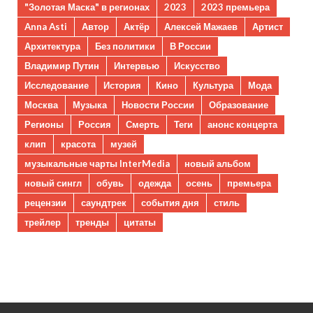
"Золотая Маска" в регионах
2023
2023 премьера
Anna Asti
Автор
Актёр
Алексей Мажаев
Артист
Архитектура
Без политики
В России
Владимир Путин
Интервью
Искусство
Исследование
История
Кино
Культура
Мода
Москва
Музыка
Новости России
Образование
Регионы
Россия
Смерть
Теги
анонс концерта
клип
красота
музей
музыкальные чарты InterMedia
новый альбом
новый сингл
обувь
одежда
осень
премьера
рецензии
саундтрек
события дня
стиль
трейлер
тренды
цитаты