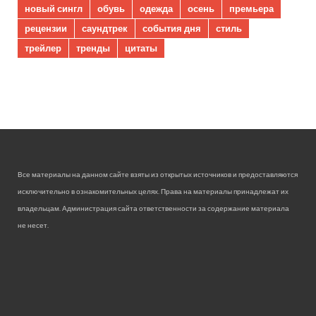
новый сингл
обувь
одежда
осень
премьера
рецензии
саундтрек
события дня
стиль
трейлер
тренды
цитаты
Все материалы на данном сайте взяты из открытых источников и предоставляются
исключительно в ознакомительных целях. Права на материалы принадлежат их
владельцам. Администрация сайта ответственности за содержание материала
не несет.