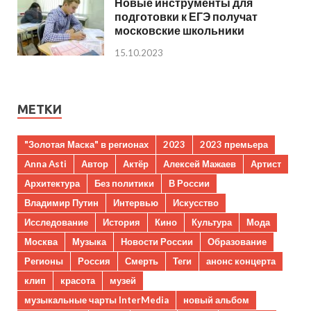
Новые инструменты для
подготовки к ЕГЭ получат
московские школьники
15.10.2023
МЕТКИ
"Золотая Маска" в регионах
2023
2023 премьера
Anna Asti
Автор
Актёр
Алексей Мажаев
Артист
Архитектура
Без политики
В России
Владимир Путин
Интервью
Искусство
Исследование
История
Кино
Культура
Мода
Москва
Музыка
Новости России
Образование
Регионы
Россия
Смерть
Теги
анонс концерта
клип
красота
музей
музыкальные чарты InterMedia
новый альбом