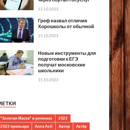
15.10.2023
Греф назвал отличия
Хорошколы от обычной
15.10.2023
Новые инструменты для
подготовки к ЕГЭ
получат московские
школьники
15.10.2023
МЕТКИ
"Золотая Маска" в регионах
2023
2023 премьера
Anna Asti
Автор
Актёр