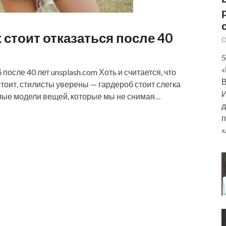
 стоит отказаться после 40
О
5
«
после 40 лет unsplash.com Хоть и считается, что
В
тоит, стилисты уверены — гардероб стоит слегка
И
имые модели вещей, которые мы не снимая…
д
п
«