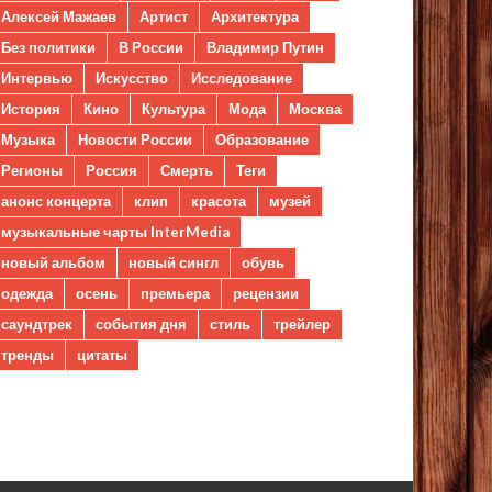
Алексей Мажаев
Артист
Архитектура
Без политики
В России
Владимир Путин
Интервью
Искусство
Исследование
История
Кино
Культура
Мода
Москва
Музыка
Новости России
Образование
Регионы
Россия
Смерть
Теги
анонс концерта
клип
красота
музей
музыкальные чарты InterMedia
новый альбом
новый сингл
обувь
одежда
осень
премьера
рецензии
саундтрек
события дня
стиль
трейлер
тренды
цитаты