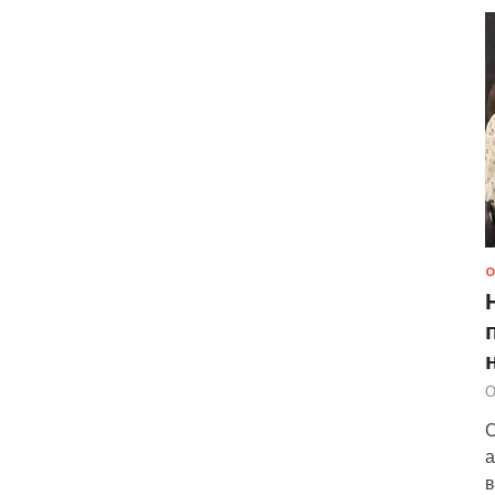
О
О
С
а
в