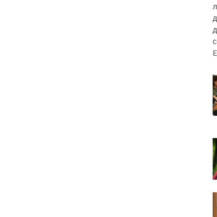
л
д
д
E