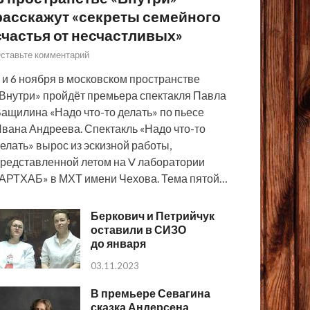
расскажут «секреты семейного
счастья от несчастливых»
ставьте комментарий
 и 6 ноября в московском пространстве
Внутри» пройдёт премьера спектакля Павла
ащилина «Надо что-то делать» по пьесе
вана Андреева. Спектакль «Надо что-то
елать» вырос из эскизной работы,
редставленной летом на V лаборатории
АРТХАБ» в МХТ имени Чехова. Тема пятой…
Беркович и Петрийчук
оставили в СИЗО
до января
03.11.2023
В премьере Севагина
сказка Андерсена