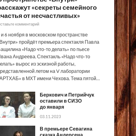
расскажут «секреты семейного
счастья от несчастливых»
ставьте комментарий
 и 6 ноября в московском пространстве
Внутри» пройдёт премьера спектакля Павла
ащилина «Надо что-то делать» по пьесе
вана Андреева. Спектакль «Надо что-то
елать» вырос из эскизной работы,
редставленной летом на V лаборатории
АРТХАБ» в МХТ имени Чехова. Тема пятой…
Беркович и Петрийчук
оставили в СИЗО
до января
03.11.2023
В премьере Севагина
сказка Андерсена