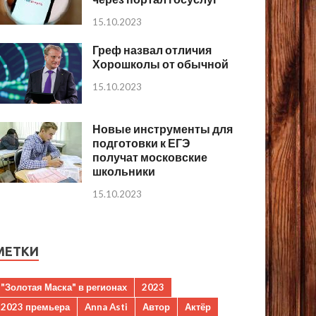
15.10.2023
Греф назвал отличия
Хорошколы от обычной
15.10.2023
Новые инструменты для
подготовки к ЕГЭ
получат московские
школьники
15.10.2023
МЕТКИ
"Золотая Маска" в регионах
2023
2023 премьера
Anna Asti
Автор
Актёр