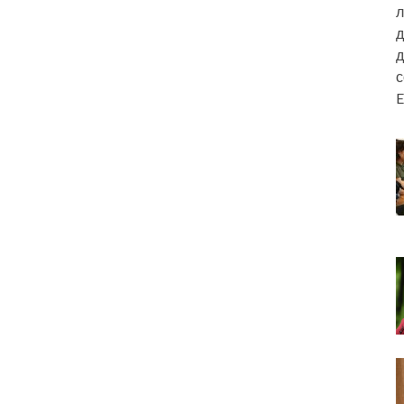
л
д
д
E