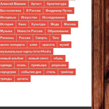
Алексей Мажаев
Артист
Архитектура
Без политики
В России
Владимир Путин
Интервью
Искусство
Исследование
История
Кино
Культура
Мода
Москва
Музыка
Новости России
Образование
Регионы
Россия
Смерть
Теги
анонс концерта
клип
красота
музей
музыкальные чарты InterMedia
новый альбом
новый сингл
обувь
одежда
осень
премьера
рецензии
саундтрек
события дня
стиль
трейлер
тренды
цитаты