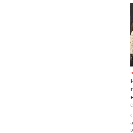
О
О
С
а
в