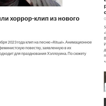
или хоррор-клип из нового
О
5
«
В
ября 2023 года клип на песню «Ritual». Анимационное
И
феминистскую повестку, заявленную в их
д
 подходит для празднования Хэллоуина. По сюжету
п
«