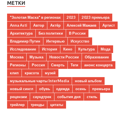
МЕТКИ
"Золотая Маска" в регионах
2023
2023 премьера
Anna Asti
Автор
Актёр
Алексей Мажаев
Артист
Архитектура
Без политики
В России
Владимир Путин
Интервью
Искусство
Исследование
История
Кино
Культура
Мода
Москва
Музыка
Новости России
Образование
Регионы
Россия
Смерть
Теги
анонс концерта
клип
красота
музей
музыкальные чарты InterMedia
новый альбом
новый сингл
обувь
одежда
осень
премьера
рецензии
саундтрек
события дня
стиль
трейлер
тренды
цитаты