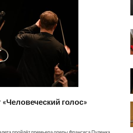
 «Человеческий голос»
 балета пройдёт премьера оперы Франсиса Пуленка