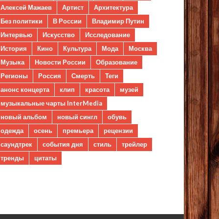
Алексей Мажаев
Артист
Архитектура
Без политики
В России
Владимир Путин
Интервью
Искусство
Исследование
История
Кино
Культура
Мода
Москва
Музыка
Новости России
Образование
Регионы
Россия
Смерть
Теги
анонс концерта
клип
красота
музей
музыкальные чарты InterMedia
новый альбом
новый сингл
обувь
одежда
осень
премьера
рецензии
саундтрек
события дня
стиль
трейлер
тренды
цитаты