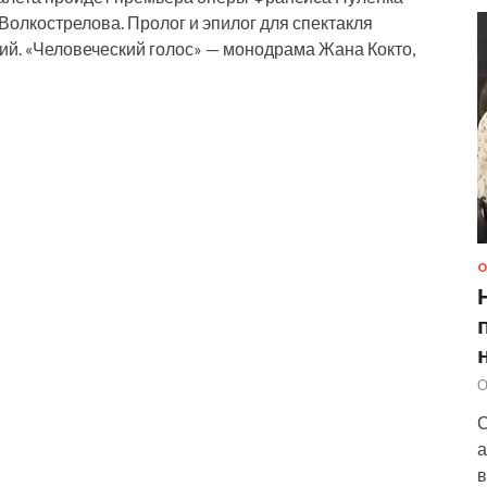
Волкострелова. Пролог и эпилог для спектакля
ий. «Человеческий голос» — монодрама Жана Кокто,
О
О
С
а
в