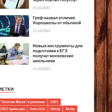
15.10.2023
Греф назвал отличия
Хорошколы от обычной
15.10.2023
Новые инструменты для
подготовки к ЕГЭ
получат московские
школьники
15.10.2023
МЕТКИ
"Золотая Маска" в регионах
2023
2023 премьера
Anna Asti
Автор
Актёр