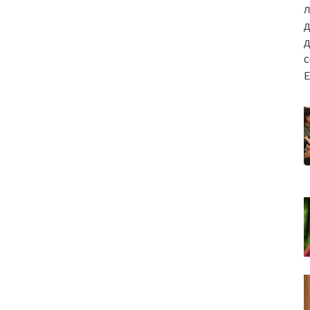
л
д
д
E