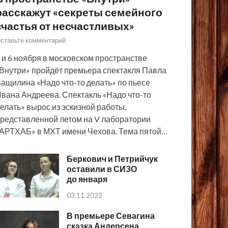
расскажут «секреты семейного
счастья от несчастливых»
ставьте комментарий
 и 6 ноября в московском пространстве
Внутри» пройдёт премьера спектакля Павла
ащилина «Надо что-то делать» по пьесе
вана Андреева. Спектакль «Надо что-то
елать» вырос из эскизной работы,
редставленной летом на V лаборатории
АРТХАБ» в МХТ имени Чехова. Тема пятой…
Беркович и Петрийчук
оставили в СИЗО
до января
03.11.2023
В премьере Севагина
сказка Андерсена