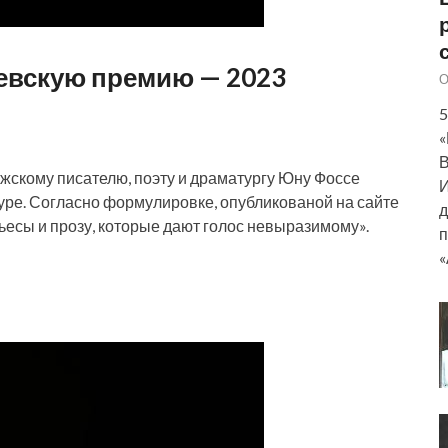
евскую премию — 2023
О
5
«
В
вежскому писателю, поэту и драматургу Юну Фоссе
И
ре. Согласно формулировке, опубликованой на сайте
д
пьесы и прозу, которые дают голос невыразимому».
п
«