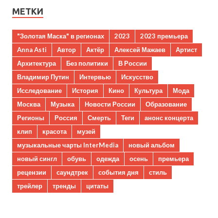
МЕТКИ
"Золотая Маска" в регионах
2023
2023 премьера
Anna Asti
Автор
Актёр
Алексей Мажаев
Артист
Архитектура
Без политики
В России
Владимир Путин
Интервью
Искусство
Исследование
История
Кино
Культура
Мода
Москва
Музыка
Новости России
Образование
Регионы
Россия
Смерть
Теги
анонс концерта
клип
красота
музей
музыкальные чарты InterMedia
новый альбом
новый сингл
обувь
одежда
осень
премьера
рецензии
саундтрек
события дня
стиль
трейлер
тренды
цитаты