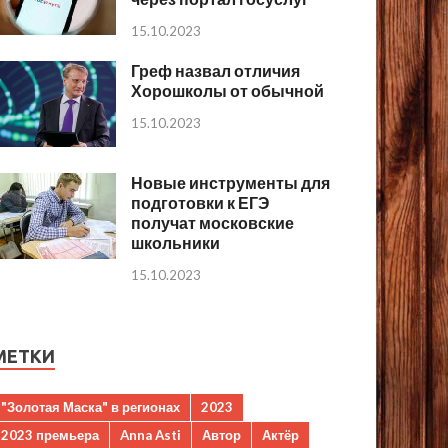
15.10.2023
Греф назвал отличия
Хорошколы от обычной
15.10.2023
Новые инструменты для
подготовки к ЕГЭ
получат московские
школьники
15.10.2023
МЕТКИ
"Золотая Маска" в регионах
2023
2023 премьера
Anna Asti
Автор
Актёр