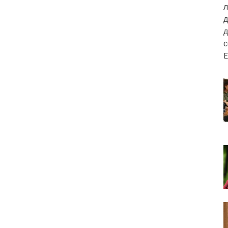
л
д
д
E