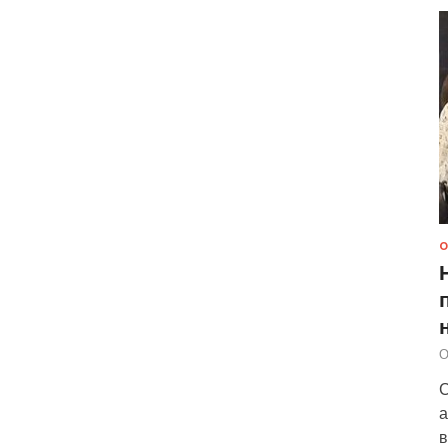
О
О
С
а
в