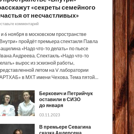
расскажут «секреты семейного
счастья от несчастливых»
ставьте комментарий
 и 6 ноября в московском пространстве
Внутри» пройдёт премьера спектакля Павла
ащилина «Надо что-то делать» по пьесе
вана Андреева. Спектакль «Надо что-то
елать» вырос из эскизной работы,
редставленной летом на V лаборатории
АРТХАБ» в МХТ имени Чехова. Тема пятой…
Беркович и Петрийчук
оставили в СИЗО
до января
03.11.2023
В премьере Севагина
сказка Андерсена