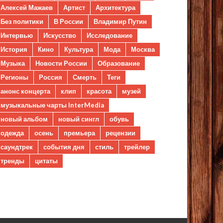
Алексей Мажаев
Артист
Архитектура
Без политики
В России
Владимир Путин
Интервью
Искусство
Исследование
История
Кино
Культура
Мода
Москва
Музыка
Новости России
Образование
Регионы
Россия
Смерть
Теги
анонс концерта
клип
красота
музей
музыкальные чарты InterMedia
новый альбом
новый сингл
обувь
одежда
осень
премьера
рецензии
саундтрек
события дня
стиль
трейлер
тренды
цитаты