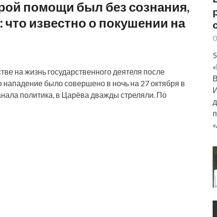
рой помощи был без сознания,
 что известно о покушении на
О
5
«
тве на жизнь государственного деятеля после
В
 нападение было совершено в ночь на 27 октября в
И
нала политика, в Царёва дважды стреляли. По
д
п
«