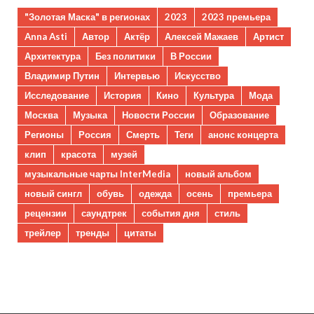
"Золотая Маска" в регионах
2023
2023 премьера
Anna Asti
Автор
Актёр
Алексей Мажаев
Артист
Архитектура
Без политики
В России
Владимир Путин
Интервью
Искусство
Исследование
История
Кино
Культура
Мода
Москва
Музыка
Новости России
Образование
Регионы
Россия
Смерть
Теги
анонс концерта
клип
красота
музей
музыкальные чарты InterMedia
новый альбом
новый сингл
обувь
одежда
осень
премьера
рецензии
саундтрек
события дня
стиль
трейлер
тренды
цитаты