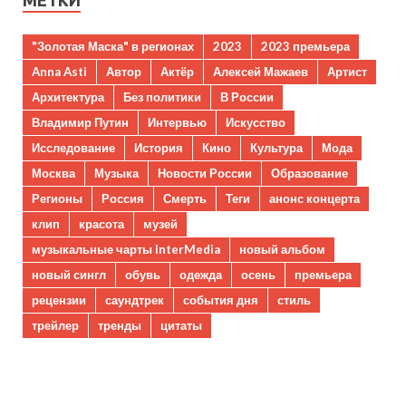
МЕТКИ
"Золотая Маска" в регионах
2023
2023 премьера
Anna Asti
Автор
Актёр
Алексей Мажаев
Артист
Архитектура
Без политики
В России
Владимир Путин
Интервью
Искусство
Исследование
История
Кино
Культура
Мода
Москва
Музыка
Новости России
Образование
Регионы
Россия
Смерть
Теги
анонс концерта
клип
красота
музей
музыкальные чарты InterMedia
новый альбом
новый сингл
обувь
одежда
осень
премьера
рецензии
саундтрек
события дня
стиль
трейлер
тренды
цитаты