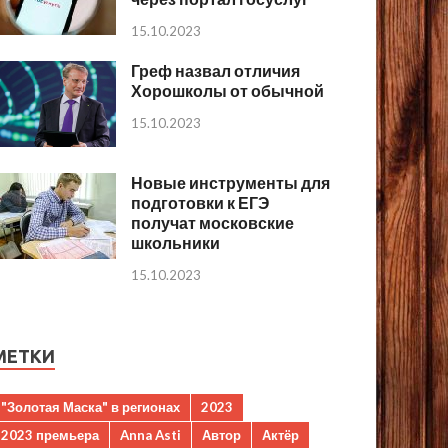
15.10.2023
Греф назвал отличия
Хорошколы от обычной
15.10.2023
Новые инструменты для
подготовки к ЕГЭ
получат московские
школьники
15.10.2023
МЕТКИ
"Золотая Маска" в регионах
2023
2023 премьера
Anna Asti
Автор
Актёр