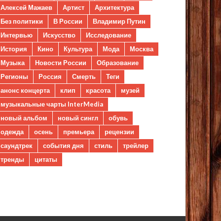
Алексей Мажаев
Артист
Архитектура
Без политики
В России
Владимир Путин
Интервью
Искусство
Исследование
История
Кино
Культура
Мода
Москва
Музыка
Новости России
Образование
Регионы
Россия
Смерть
Теги
анонс концерта
клип
красота
музей
музыкальные чарты InterMedia
новый альбом
новый сингл
обувь
одежда
осень
премьера
рецензии
саундтрек
события дня
стиль
трейлер
тренды
цитаты