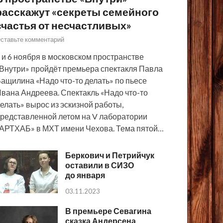
расскажут «секреты семейного
счастья от несчастливых»
ставьте комментарий
 и 6 ноября в московском пространстве
Внутри» пройдёт премьера спектакля Павла
ащилина «Надо что-то делать» по пьесе
вана Андреева. Спектакль «Надо что-то
елать» вырос из эскизной работы,
редставленной летом на V лаборатории
АРТХАБ» в МХТ имени Чехова. Тема пятой…
Беркович и Петрийчук
оставили в СИЗО
до января
03.11.2023
В премьере Севагина
сказка Андерсена