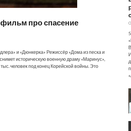
 фильм про спасение
О
5
«
В
ндлера» и «Дюнкерка» Режиссёр «Дома из песка и
И
снимет историческую военную драму «Маринус»,
д
ыс. человек под конец Корейской войны. Это
п
«