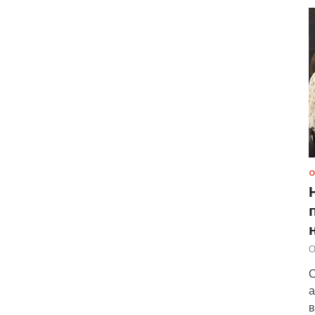
О
О
С
а
в