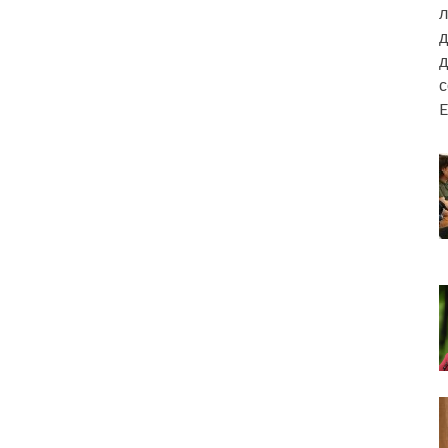
л
д
д
E