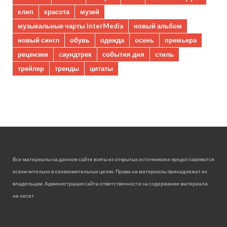
клип
красота
музей
музыкальные чарты InterMedia
новый альбом
новый сингл
обувь
одежда
осень
премьера
рецензии
саундтрек
события дня
стиль
трейлер
тренды
цитаты
Все материалы на данном сайте взяты из открытых источников и предоставляются
исключительно в ознакомительных целях. Права на материалы принадлежат их
владельцам. Администрация сайта ответственности за содержание материала
не несет.