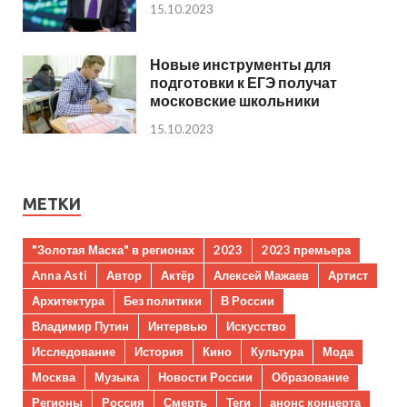
15.10.2023
Новые инструменты для
подготовки к ЕГЭ получат
московские школьники
15.10.2023
МЕТКИ
"Золотая Маска" в регионах
2023
2023 премьера
Anna Asti
Автор
Актёр
Алексей Мажаев
Артист
Архитектура
Без политики
В России
Владимир Путин
Интервью
Искусство
Исследование
История
Кино
Культура
Мода
Москва
Музыка
Новости России
Образование
Регионы
Россия
Смерть
Теги
анонс концерта