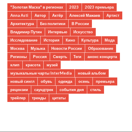
"Золотая Маска" в регионах
2023
2023 премьера
Anna Asti
Автор
Актёр
Алексей Мажаев
Артист
Архитектура
Без политики
В России
Владимир Путин
Интервью
Искусство
Исследование
История
Кино
Культура
Мода
Москва
Музыка
Новости России
Образование
Регионы
Россия
Смерть
Теги
анонс концерта
клип
красота
музей
музыкальные чарты InterMedia
новый альбом
новый сингл
обувь
одежда
осень
премьера
рецензии
саундтрек
события дня
стиль
трейлер
тренды
цитаты