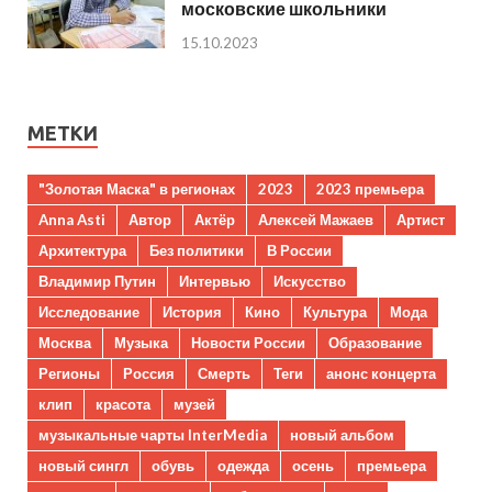
московские школьники
15.10.2023
МЕТКИ
"Золотая Маска" в регионах
2023
2023 премьера
Anna Asti
Автор
Актёр
Алексей Мажаев
Артист
Архитектура
Без политики
В России
Владимир Путин
Интервью
Искусство
Исследование
История
Кино
Культура
Мода
Москва
Музыка
Новости России
Образование
Регионы
Россия
Смерть
Теги
анонс концерта
клип
красота
музей
музыкальные чарты InterMedia
новый альбом
новый сингл
обувь
одежда
осень
премьера