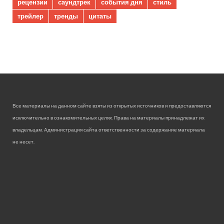
рецензии
саундтрек
события дня
стиль
трейлер
тренды
цитаты
Все материалы на данном сайте взяты из открытых источников и предоставляются
исключительно в ознакомительных целях. Права на материалы принадлежат их
владельцам. Администрация сайта ответственности за содержание материала
не несет.