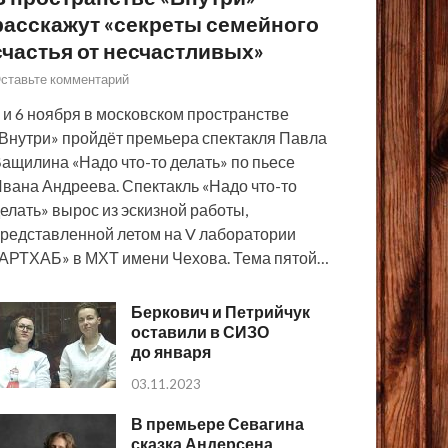
расскажут «секреты семейного
счастья от несчастливых»
ставьте комментарий
 и 6 ноября в московском пространстве
Внутри» пройдёт премьера спектакля Павла
ащилина «Надо что-то делать» по пьесе
вана Андреева. Спектакль «Надо что-то
елать» вырос из эскизной работы,
редставленной летом на V лаборатории
АРТХАБ» в МХТ имени Чехова. Тема пятой…
Беркович и Петрийчук
оставили в СИЗО
до января
03.11.2023
В премьере Севагина
сказка Андерсена