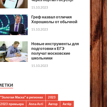
15.10.2023
Греф назвал отличия
Хорошколы от обычной
15.10.2023
Новые инструменты для
подготовки к ЕГЭ
получат московские
школьники
15.10.2023
МЕТКИ
"Золотая Маска" в регионах
2023
2023 премьера
Anna Asti
Автор
Актёр