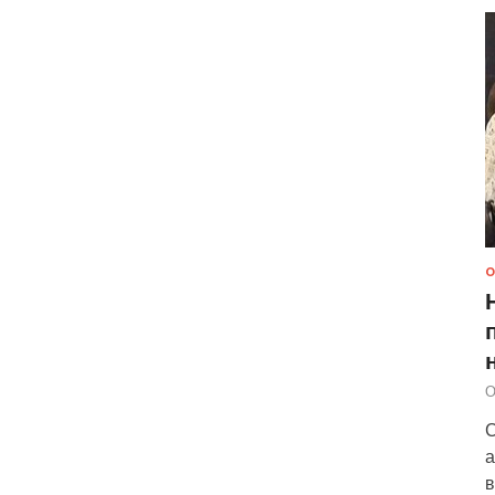
О
О
С
а
в