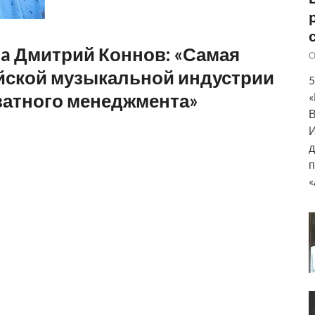
sia Дмитрий Коннов: «Самая
О
йской музыкальной индустрии
5
кватного менеджмента»
«
В
И
д
п
«