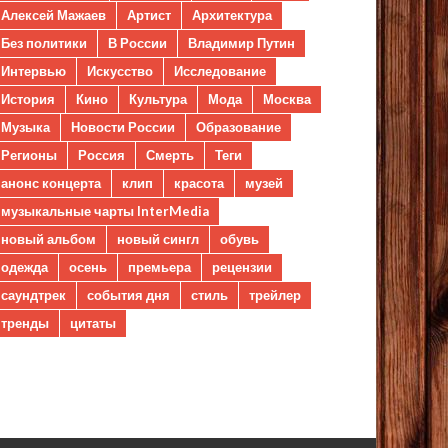
Алексей Мажаев
Артист
Архитектура
Без политики
В России
Владимир Путин
Интервью
Искусство
Исследование
История
Кино
Культура
Мода
Москва
Музыка
Новости России
Образование
Регионы
Россия
Смерть
Теги
анонс концерта
клип
красота
музей
музыкальные чарты InterMedia
новый альбом
новый сингл
обувь
одежда
осень
премьера
рецензии
саундтрек
события дня
стиль
трейлер
тренды
цитаты