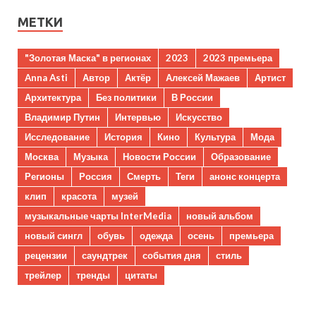
МЕТКИ
"Золотая Маска" в регионах
2023
2023 премьера
Anna Asti
Автор
Актёр
Алексей Мажаев
Артист
Архитектура
Без политики
В России
Владимир Путин
Интервью
Искусство
Исследование
История
Кино
Культура
Мода
Москва
Музыка
Новости России
Образование
Регионы
Россия
Смерть
Теги
анонс концерта
клип
красота
музей
музыкальные чарты InterMedia
новый альбом
новый сингл
обувь
одежда
осень
премьера
рецензии
саундтрек
события дня
стиль
трейлер
тренды
цитаты