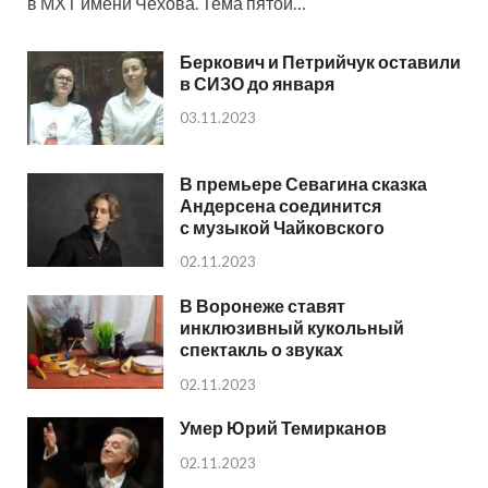
в МХТ имени Чехова. Тема пятой…
Беркович и Петрийчук оставили
в СИЗО до января
03.11.2023
В премьере Севагина сказка
Андерсена соединится
с музыкой Чайковского
02.11.2023
В Воронеже ставят
инклюзивный кукольный
спектакль о звуках
02.11.2023
Умер Юрий Темирканов
02.11.2023