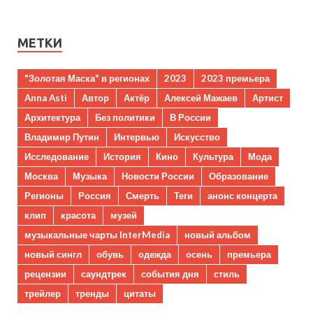
МЕТКИ
"Золотая Маска" в регионах
2023
2023 премьера
Anna Asti
Автор
Актёр
Алексей Мажаев
Артист
Архитектура
Без политики
В России
Владимир Путин
Интервью
Искусство
Исследование
История
Кино
Культура
Мода
Москва
Музыка
Новости России
Образование
Регионы
Россия
Смерть
Теги
анонс концерта
клип
красота
музей
музыкальные чарты InterMedia
новый альбом
новый сингл
обувь
одежда
осень
премьера
рецензии
саундтрек
события дня
стиль
трейлер
тренды
цитаты