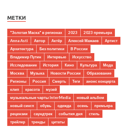
МЕТКИ
"Золотая Маска" в регионах
2023
2023 премьера
Anna Asti
Автор
Актёр
Алексей Мажаев
Артист
Архитектура
Без политики
В России
Владимир Путин
Интервью
Искусство
Исследование
История
Кино
Культура
Мода
Москва
Музыка
Новости России
Образование
Регионы
Россия
Смерть
Теги
анонс концерта
клип
красота
музей
музыкальные чарты InterMedia
новый альбом
новый сингл
обувь
одежда
осень
премьера
рецензии
саундтрек
события дня
стиль
трейлер
тренды
цитаты