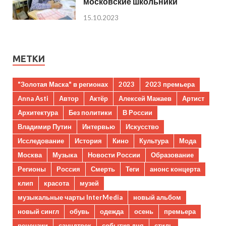
московские школьники
15.10.2023
МЕТКИ
"Золотая Маска" в регионах
2023
2023 премьера
Anna Asti
Автор
Актёр
Алексей Мажаев
Артист
Архитектура
Без политики
В России
Владимир Путин
Интервью
Искусство
Исследование
История
Кино
Культура
Мода
Москва
Музыка
Новости России
Образование
Регионы
Россия
Смерть
Теги
анонс концерта
клип
красота
музей
музыкальные чарты InterMedia
новый альбом
новый сингл
обувь
одежда
осень
премьера
рецензии
саундтрек
события дня
стиль