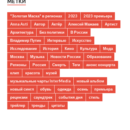
МЕТКИ
"Золотая Маска" в регионах
2023
2023 премьера
Anna Asti
Автор
Актёр
Алексей Мажаев
Артист
Архитектура
Без политики
В России
Владимир Путин
Интервью
Искусство
Исследование
История
Кино
Культура
Мода
Москва
Музыка
Новости России
Образование
Регионы
Россия
Смерть
Теги
анонс концерта
клип
красота
музей
музыкальные чарты InterMedia
новый альбом
новый сингл
обувь
одежда
осень
премьера
рецензии
саундтрек
события дня
стиль
трейлер
тренды
цитаты