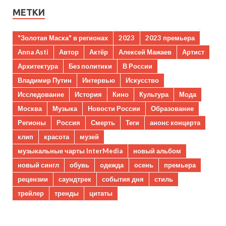
МЕТКИ
"Золотая Маска" в регионах
2023
2023 премьера
Anna Asti
Автор
Актёр
Алексей Мажаев
Артист
Архитектура
Без политики
В России
Владимир Путин
Интервью
Искусство
Исследование
История
Кино
Культура
Мода
Москва
Музыка
Новости России
Образование
Регионы
Россия
Смерть
Теги
анонс концерта
клип
красота
музей
музыкальные чарты InterMedia
новый альбом
новый сингл
обувь
одежда
осень
премьера
рецензии
саундтрек
события дня
стиль
трейлер
тренды
цитаты