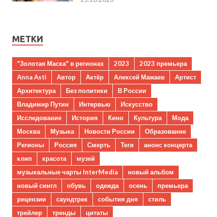
МЕТКИ
"Золотая Маска" в регионах
2023
2023 премьера
Anna Asti
Автор
Актёр
Алексей Мажаев
Артист
Архитектура
Без политики
В России
Владимир Путин
Интервью
Искусство
Исследование
История
Кино
Культура
Мода
Москва
Музыка
Новости России
Образование
Регионы
Россия
Смерть
Теги
анонс концерта
клип
красота
музей
музыкальные чарты InterMedia
новый альбом
новый сингл
обувь
одежда
осень
премьера
рецензии
саундтрек
события дня
стиль
трейлер
тренды
цитаты