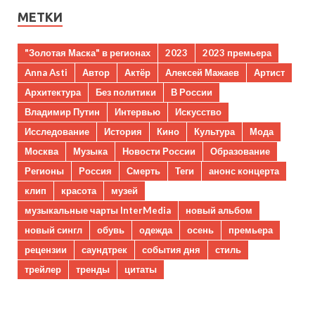
МЕТКИ
"Золотая Маска" в регионах
2023
2023 премьера
Anna Asti
Автор
Актёр
Алексей Мажаев
Артист
Архитектура
Без политики
В России
Владимир Путин
Интервью
Искусство
Исследование
История
Кино
Культура
Мода
Москва
Музыка
Новости России
Образование
Регионы
Россия
Смерть
Теги
анонс концерта
клип
красота
музей
музыкальные чарты InterMedia
новый альбом
новый сингл
обувь
одежда
осень
премьера
рецензии
саундтрек
события дня
стиль
трейлер
тренды
цитаты