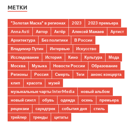
МЕТКИ
"Золотая Маска" в регионах
2023
2023 премьера
Anna Asti
Автор
Актёр
Алексей Мажаев
Артист
Архитектура
Без политики
В России
Владимир Путин
Интервью
Искусство
Исследование
История
Кино
Культура
Мода
Москва
Музыка
Новости России
Образование
Регионы
Россия
Смерть
Теги
анонс концерта
клип
красота
музей
музыкальные чарты InterMedia
новый альбом
новый сингл
обувь
одежда
осень
премьера
рецензии
саундтрек
события дня
стиль
трейлер
тренды
цитаты