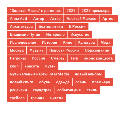
"Золотая Маска" в регионах
2023
2023 премьера
Anna Asti
Автор
Актёр
Алексей Мажаев
Артист
Архитектура
Без политики
В России
Владимир Путин
Интервью
Искусство
Исследование
История
Кино
Культура
Мода
Москва
Музыка
Новости России
Образование
Регионы
Россия
Смерть
Теги
анонс концерта
клип
красота
музей
музыкальные чарты InterMedia
новый альбом
новый сингл
обувь
одежда
осень
премьера
рецензии
саундтрек
события дня
стиль
трейлер
тренды
цитаты