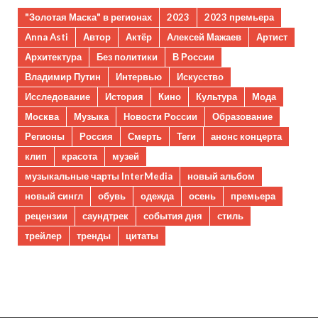
"Золотая Маска" в регионах
2023
2023 премьера
Anna Asti
Автор
Актёр
Алексей Мажаев
Артист
Архитектура
Без политики
В России
Владимир Путин
Интервью
Искусство
Исследование
История
Кино
Культура
Мода
Москва
Музыка
Новости России
Образование
Регионы
Россия
Смерть
Теги
анонс концерта
клип
красота
музей
музыкальные чарты InterMedia
новый альбом
новый сингл
обувь
одежда
осень
премьера
рецензии
саундтрек
события дня
стиль
трейлер
тренды
цитаты