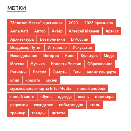
МЕТКИ
"Золотая Маска" в регионах
2023
2023 премьера
Anna Asti
Автор
Актёр
Алексей Мажаев
Артист
Архитектура
Без политики
В России
Владимир Путин
Интервью
Искусство
Исследование
История
Кино
Культура
Мода
Москва
Музыка
Новости России
Образование
Регионы
Россия
Смерть
Теги
анонс концерта
клип
красота
музей
музыкальные чарты InterMedia
новый альбом
новый сингл
обувь
одежда
осень
премьера
рецензии
саундтрек
события дня
стиль
трейлер
тренды
цитаты