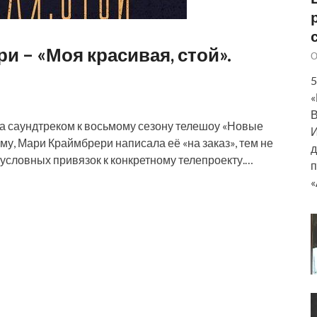
и – «Моя красивая, стой».
О
5
«
В
тала саундтреком к восьмому сезону телешоу «Новые
И
му, Мари Краймбрери написала её «на заказ», тем не
д
зусловных привязок к конкретному телепроекту.…
п
«