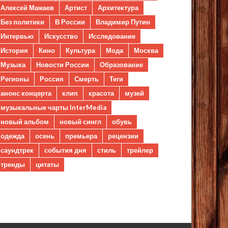
Алексей Мажаев
Артист
Архитектура
Без политики
В России
Владимир Путин
Интервью
Искусство
Исследование
История
Кино
Культура
Мода
Москва
Музыка
Новости России
Образование
Регионы
Россия
Смерть
Теги
анонс концерта
клип
красота
музей
музыкальные чарты InterMedia
новый альбом
новый сингл
обувь
одежда
осень
премьера
рецензии
саундтрек
события дня
стиль
трейлер
тренды
цитаты