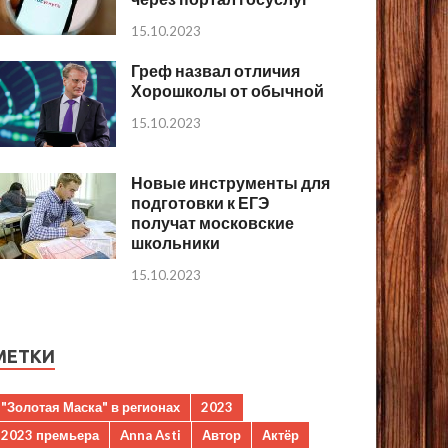
15.10.2023
Греф назвал отличия
Хорошколы от обычной
15.10.2023
Новые инструменты для
подготовки к ЕГЭ
получат московские
школьники
15.10.2023
МЕТКИ
"Золотая Маска" в регионах
2023
2023 премьера
Anna Asti
Автор
Актёр