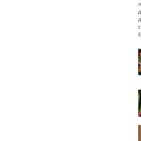
л
д
д
E