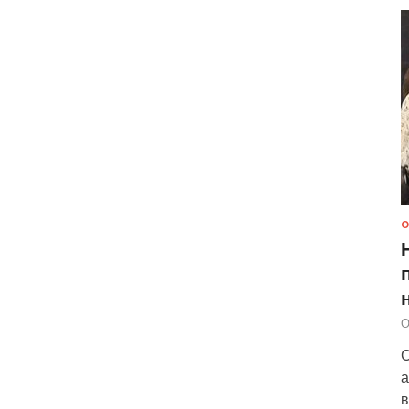
О
О
С
а
в