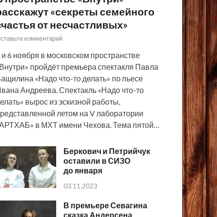
расскажут «секреты семейного
счастья от несчастливых»
ставьте комментарий
 и 6 ноября в московском пространстве
Внутри» пройдёт премьера спектакля Павла
ащилина «Надо что-то делать» по пьесе
вана Андреева. Спектакль «Надо что-то
елать» вырос из эскизной работы,
редставленной летом на V лаборатории
АРТХАБ» в МХТ имени Чехова. Тема пятой…
Беркович и Петрийчук
оставили в СИЗО
до января
03.11.2023
В премьере Севагина
сказка Андерсена