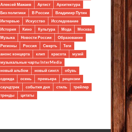
Алексей Мажаев
Артист
Архитектура
Без политики
В России
Владимир Путин
Интервью
Искусство
Исследование
История
Кино
Культура
Мода
Москва
Музыка
Новости России
Образование
Регионы
Россия
Смерть
Теги
анонс концерта
клип
красота
музей
музыкальные чарты InterMedia
новый альбом
новый сингл
обувь
одежда
осень
премьера
рецензии
саундтрек
события дня
стиль
трейлер
тренды
цитаты