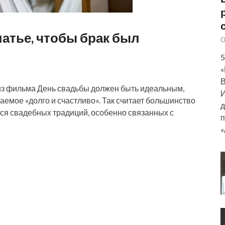
атье, чтобы брак был
О
5
«
В
р из фильма День свадьбы должен быть идеальным,
И
аемое «долго и счастливо». Так считает большинство
д
тся свадебных традиций, особенно связанных с
п
«