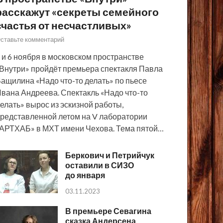
расскажут «секреты семейного
счастья от несчастливых»
ставьте комментарий
 и 6 ноября в московском пространстве
Внутри» пройдёт премьера спектакля Павла
ащилина «Надо что-то делать» по пьесе
вана Андреева. Спектакль «Надо что-то
елать» вырос из эскизной работы,
редставленной летом на V лаборатории
АРТХАБ» в МХТ имени Чехова. Тема пятой…
Беркович и Петрийчук
оставили в СИЗО
до января
03.11.2023
В премьере Севагина
сказка Андерсена