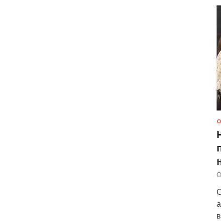
О
О
С
а
в