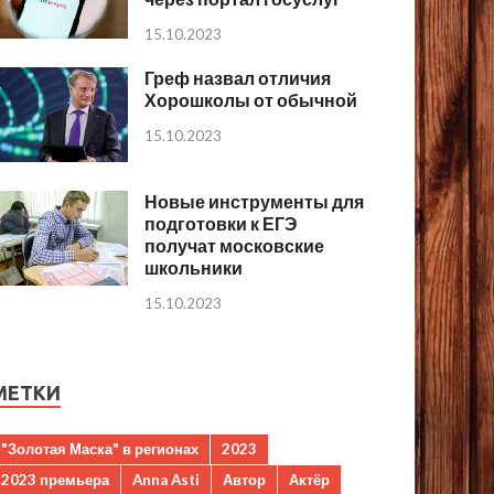
15.10.2023
Греф назвал отличия
Хорошколы от обычной
15.10.2023
Новые инструменты для
подготовки к ЕГЭ
получат московские
школьники
15.10.2023
МЕТКИ
"Золотая Маска" в регионах
2023
2023 премьера
Anna Asti
Автор
Актёр