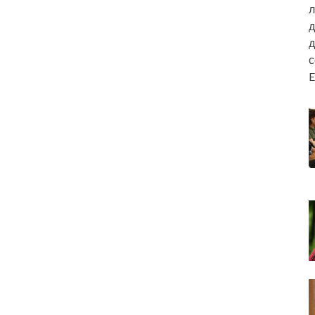
л
д
д
E