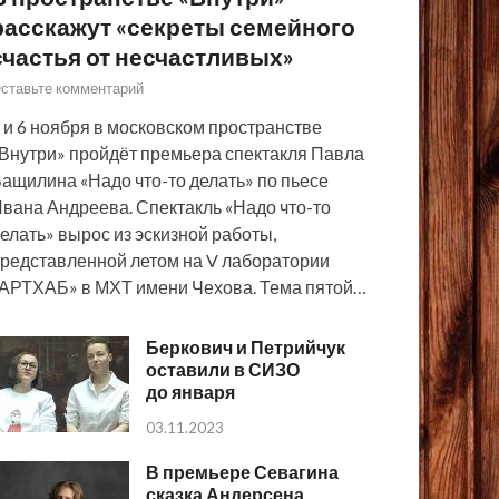
расскажут «секреты семейного
счастья от несчастливых»
ставьте комментарий
 и 6 ноября в московском пространстве
Внутри» пройдёт премьера спектакля Павла
ащилина «Надо что-то делать» по пьесе
вана Андреева. Спектакль «Надо что-то
елать» вырос из эскизной работы,
редставленной летом на V лаборатории
АРТХАБ» в МХТ имени Чехова. Тема пятой…
Беркович и Петрийчук
оставили в СИЗО
до января
03.11.2023
В премьере Севагина
сказка Андерсена