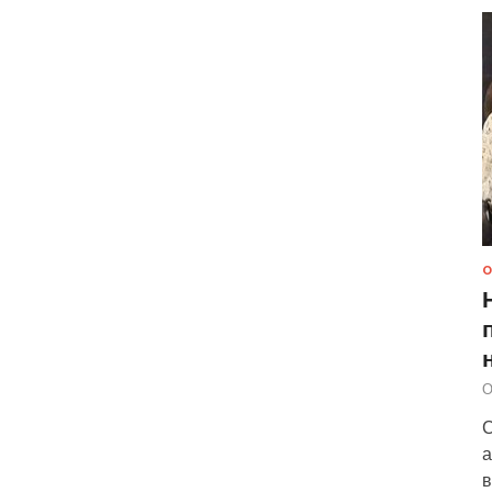
О
О
С
а
в