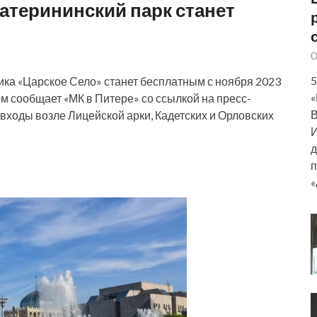
атерининский парк станет
О
5
ика «Царское Село» станет бесплатным с ноября 2023
«
этом сообщает «МК в Питере» со ссылкой на пресс-
В
 входы возле Лицейской арки, Кадетских и Орловских
И
д
п
«