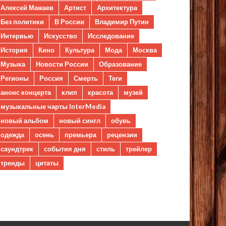
Алексей Мажаев
Артист
Архитектура
Без политики
В России
Владимир Путин
Интервью
Искусство
Исследование
История
Кино
Культура
Мода
Москва
Музыка
Новости России
Образование
Регионы
Россия
Смерть
Теги
анонс концерта
клип
красота
музей
музыкальные чарты InterMedia
новый альбом
новый сингл
обувь
одежда
осень
премьера
рецензии
саундтрек
события дня
стиль
трейлер
тренды
цитаты