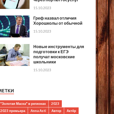
15.10.2023
Греф назвал отличия
Хорошколы от обычной
15.10.2023
Новые инструменты для
подготовки к ЕГЭ
получат московские
школьники
15.10.2023
МЕТКИ
"Золотая Маска" в регионах
2023
2023 премьера
Anna Asti
Автор
Актёр