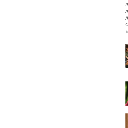
л
д
д
E