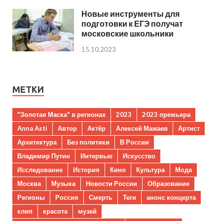
Новые инструменты для
подготовки к ЕГЭ получат
московские школьники
15.10.2023
МЕТКИ
"Золотая Маска" в регионах
2023
2023 премьера
Anna Asti
Автор
Актёр
Алексей Мажаев
Артист
Архитектура
Без политики
В России
Владимир Путин
Интервью
Искусство
Исследование
История
Кино
Культура
Мода
Москва
Музыка
Новости России
Образование
Регионы
Россия
Смерть
Теги
анонс концерта
клип
красота
музей