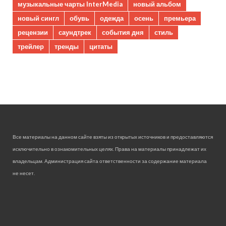
музыкальные чарты InterMedia
новый альбом
новый сингл
обувь
одежда
осень
премьера
рецензии
саундтрек
события дня
стиль
трейлер
тренды
цитаты
Все материалы на данном сайте взяты из открытых источников и предоставляются
исключительно в ознакомительных целях. Права на материалы принадлежат их
владельцам. Администрация сайта ответственности за содержание материала
не несет.