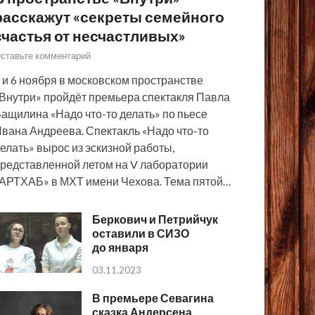
расскажут «секреты семейного
счастья от несчастливых»
ставьте комментарий
 и 6 ноября в московском пространстве
Внутри» пройдёт премьера спектакля Павла
ащилина «Надо что-то делать» по пьесе
вана Андреева. Спектакль «Надо что-то
елать» вырос из эскизной работы,
редставленной летом на V лаборатории
АРТХАБ» в МХТ имени Чехова. Тема пятой…
Беркович и Петрийчук
оставили в СИЗО
до января
03.11.2023
В премьере Севагина
сказка Андерсена