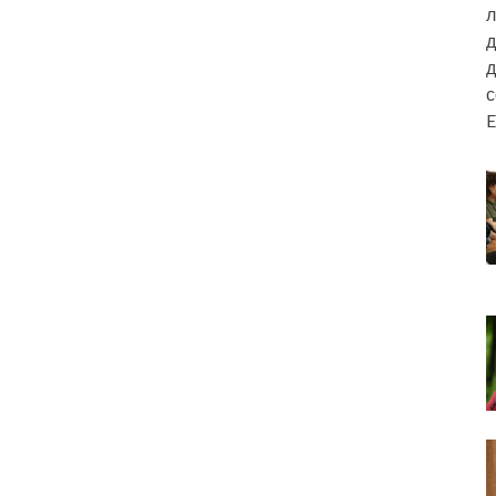
л
д
д
E