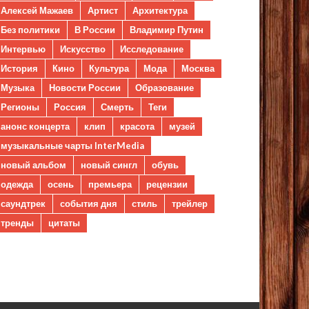
Алексей Мажаев
Артист
Архитектура
Без политики
В России
Владимир Путин
Интервью
Искусство
Исследование
История
Кино
Культура
Мода
Москва
Музыка
Новости России
Образование
Регионы
Россия
Смерть
Теги
анонс концерта
клип
красота
музей
музыкальные чарты InterMedia
новый альбом
новый сингл
обувь
одежда
осень
премьера
рецензии
саундтрек
события дня
стиль
трейлер
тренды
цитаты