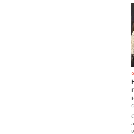
О
О
С
а
в