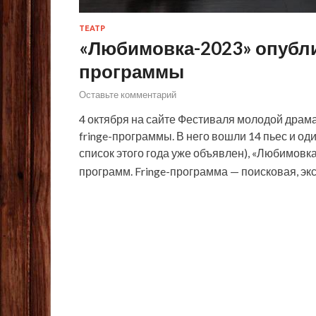
ТЕАТР
«Любимовка-2023» опублик
программы
Оставьте комментарий
4 октября на сайте Фестиваля молодой драм
fringe-программы. В него вошли 14 пьес и од
список этого года уже объявлен), «Любимовк
программ. Fringe-программа — поисковая, э