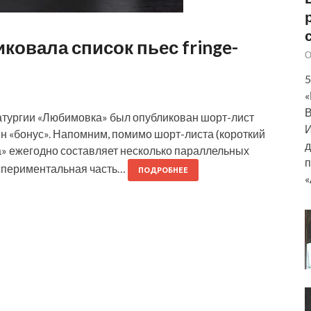
овала список пьес fringe-
О
5
«
В
атургии «Любимовка» был опубликован шорт-лист
И
ин «бонус». Напомним, помимо шорт-листа (короткий
д
а» ежегодно составляет несколько параллельных
п
кспериментальная часть…
ПОДРОБНЕЕ
«