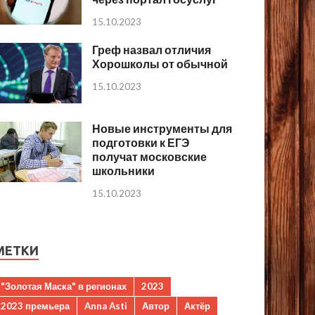
15.10.2023
Греф назвал отличия
Хорошколы от обычной
15.10.2023
Новые инструменты для
подготовки к ЕГЭ
получат московские
школьники
15.10.2023
МЕТКИ
"Золотая Маска" в регионах
2023
2023 премьера
Anna Asti
Автор
Актёр