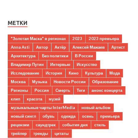
МЕТКИ
"Золотая Маска" в регионах
2023
2023 премьера
Anna Asti
Автор
Актёр
Алексей Мажаев
Артист
Архитектура
Без политики
В России
Владимир Путин
Интервью
Искусство
Исследование
История
Кино
Культура
Мода
Москва
Музыка
Новости России
Образование
Регионы
Россия
Смерть
Теги
анонс концерта
клип
красота
музей
музыкальные чарты InterMedia
новый альбом
новый сингл
обувь
одежда
осень
премьера
рецензии
саундтрек
события дня
стиль
трейлер
тренды
цитаты