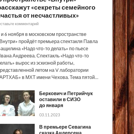
расскажут «секреты семейного
счастья от несчастливых»
ставьте комментарий
 и 6 ноября в московском пространстве
Внутри» пройдёт премьера спектакля Павла
ащилина «Надо что-то делать» по пьесе
вана Андреева. Спектакль «Надо что-то
елать» вырос из эскизной работы,
редставленной летом на V лаборатории
АРТХАБ» в МХТ имени Чехова. Тема пятой…
Беркович и Петрийчук
оставили в СИЗО
до января
03.11.2023
В премьере Севагина
сказка Андерсена