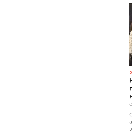
О
О
С
а
в