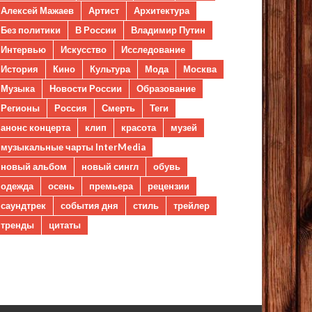
Алексей Мажаев
Артист
Архитектура
Без политики
В России
Владимир Путин
Интервью
Искусство
Исследование
История
Кино
Культура
Мода
Москва
Музыка
Новости России
Образование
Регионы
Россия
Смерть
Теги
анонс концерта
клип
красота
музей
музыкальные чарты InterMedia
новый альбом
новый сингл
обувь
одежда
осень
премьера
рецензии
саундтрек
события дня
стиль
трейлер
тренды
цитаты