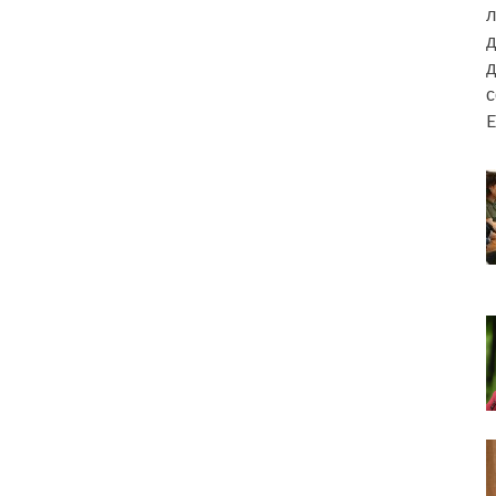
л
д
д
E