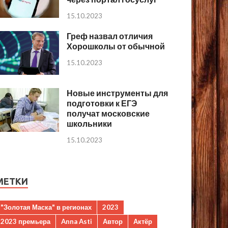
15.10.2023
Греф назвал отличия
Хорошколы от обычной
15.10.2023
Новые инструменты для
подготовки к ЕГЭ
получат московские
школьники
15.10.2023
МЕТКИ
"Золотая Маска" в регионах
2023
2023 премьера
Anna Asti
Автор
Актёр