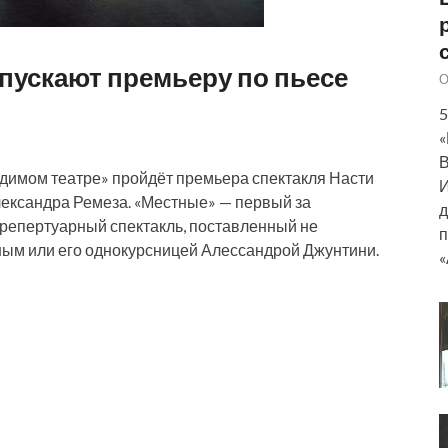
пускают премьеру по пьесе
О
5
«
В
идимом театре» пройдёт премьера спектакля Насти
И
ександра Ремеза. «Местные» — первый за
д
репертуарный спектакль, поставленный не
п
ым или его однокурсницей Алессандрой Джунтини.
«