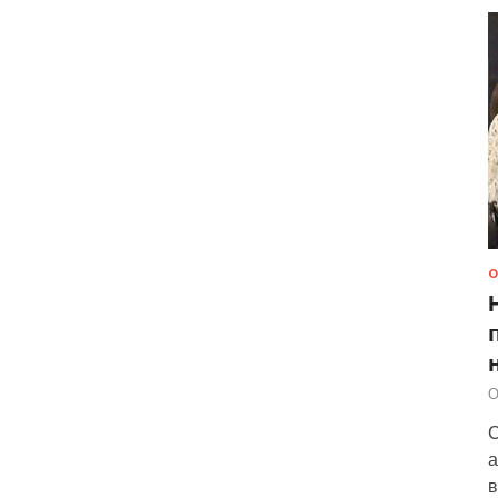
О
О
С
а
в