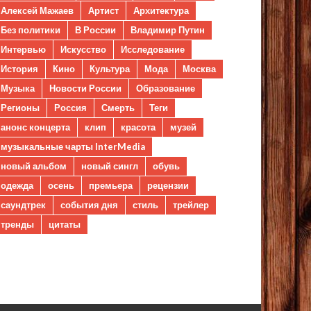
Алексей Мажаев
Артист
Архитектура
Без политики
В России
Владимир Путин
Интервью
Искусство
Исследование
История
Кино
Культура
Мода
Москва
Музыка
Новости России
Образование
Регионы
Россия
Смерть
Теги
анонс концерта
клип
красота
музей
музыкальные чарты InterMedia
новый альбом
новый сингл
обувь
одежда
осень
премьера
рецензии
саундтрек
события дня
стиль
трейлер
тренды
цитаты