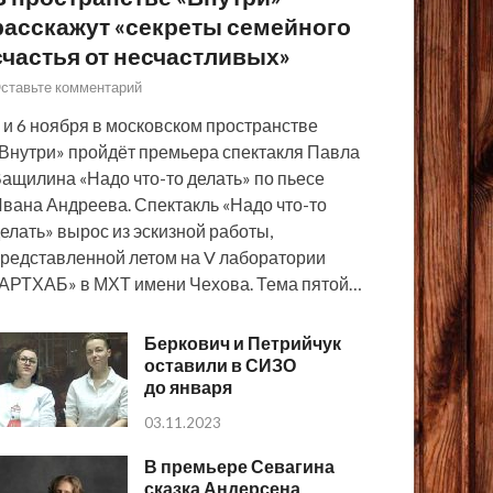
расскажут «секреты семейного
счастья от несчастливых»
ставьте комментарий
 и 6 ноября в московском пространстве
Внутри» пройдёт премьера спектакля Павла
ащилина «Надо что-то делать» по пьесе
вана Андреева. Спектакль «Надо что-то
елать» вырос из эскизной работы,
редставленной летом на V лаборатории
АРТХАБ» в МХТ имени Чехова. Тема пятой…
Беркович и Петрийчук
оставили в СИЗО
до января
03.11.2023
В премьере Севагина
сказка Андерсена