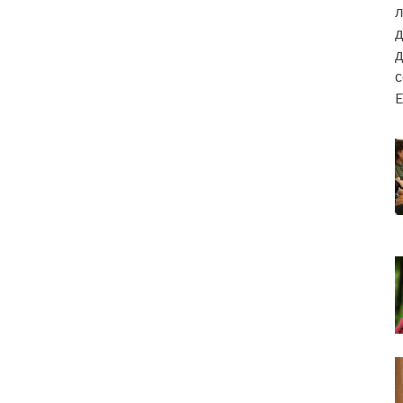
л
д
д
E