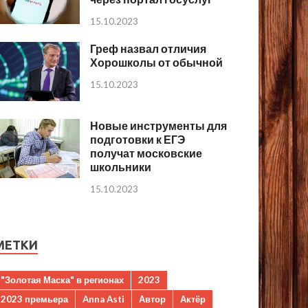
15.10.2023
Греф назвал отличия
Хорошколы от обычной
15.10.2023
Новые инструменты для
подготовки к ЕГЭ
получат московские
школьники
15.10.2023
МЕТКИ
"Золотая Маска" в регионах
2023
2023 премьера
Anna Asti
Автор
Актёр