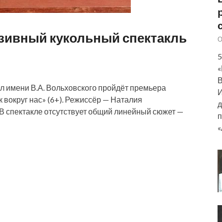
зивный кукольный спектакль
О
5
«
В
ол имени В.А. Вольховского пройдёт премьера
И
 вокруг нас» (6+). Режиссёр — Наталия
д
 В спектакле отсутствует общий линейный сюжет —
п
«