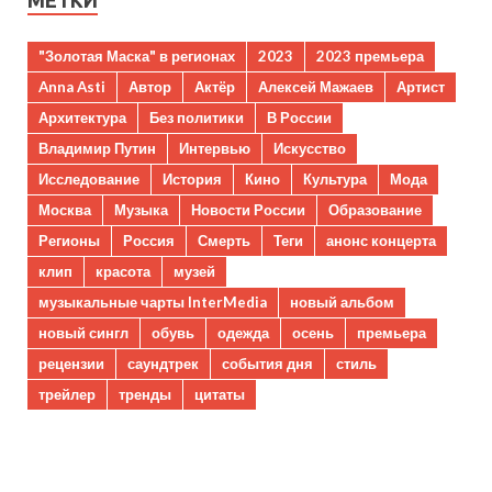
МЕТКИ
"Золотая Маска" в регионах
2023
2023 премьера
Anna Asti
Автор
Актёр
Алексей Мажаев
Артист
Архитектура
Без политики
В России
Владимир Путин
Интервью
Искусство
Исследование
История
Кино
Культура
Мода
Москва
Музыка
Новости России
Образование
Регионы
Россия
Смерть
Теги
анонс концерта
клип
красота
музей
музыкальные чарты InterMedia
новый альбом
новый сингл
обувь
одежда
осень
премьера
рецензии
саундтрек
события дня
стиль
трейлер
тренды
цитаты