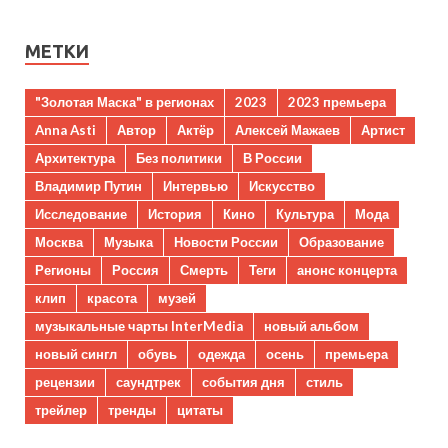
МЕТКИ
"Золотая Маска" в регионах
2023
2023 премьера
Anna Asti
Автор
Актёр
Алексей Мажаев
Артист
Архитектура
Без политики
В России
Владимир Путин
Интервью
Искусство
Исследование
История
Кино
Культура
Мода
Москва
Музыка
Новости России
Образование
Регионы
Россия
Смерть
Теги
анонс концерта
клип
красота
музей
музыкальные чарты InterMedia
новый альбом
новый сингл
обувь
одежда
осень
премьера
рецензии
саундтрек
события дня
стиль
трейлер
тренды
цитаты