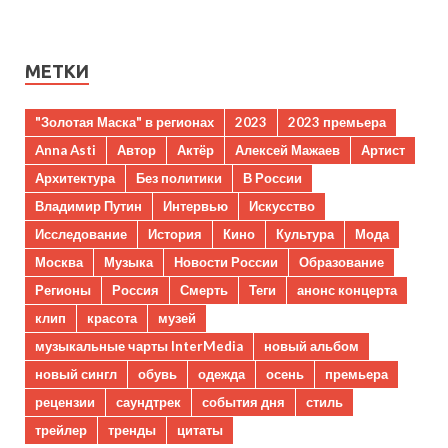
МЕТКИ
"Золотая Маска" в регионах
2023
2023 премьера
Anna Asti
Автор
Актёр
Алексей Мажаев
Артист
Архитектура
Без политики
В России
Владимир Путин
Интервью
Искусство
Исследование
История
Кино
Культура
Мода
Москва
Музыка
Новости России
Образование
Регионы
Россия
Смерть
Теги
анонс концерта
клип
красота
музей
музыкальные чарты InterMedia
новый альбом
новый сингл
обувь
одежда
осень
премьера
рецензии
саундтрек
события дня
стиль
трейлер
тренды
цитаты