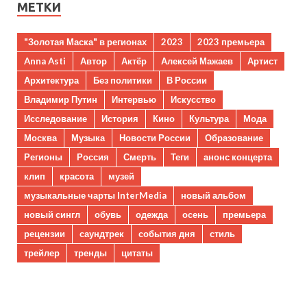
МЕТКИ
"Золотая Маска" в регионах
2023
2023 премьера
Anna Asti
Автор
Актёр
Алексей Мажаев
Артист
Архитектура
Без политики
В России
Владимир Путин
Интервью
Искусство
Исследование
История
Кино
Культура
Мода
Москва
Музыка
Новости России
Образование
Регионы
Россия
Смерть
Теги
анонс концерта
клип
красота
музей
музыкальные чарты InterMedia
новый альбом
новый сингл
обувь
одежда
осень
премьера
рецензии
саундтрек
события дня
стиль
трейлер
тренды
цитаты