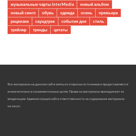
музыкальные чарты InterMedia
новый альбом
новый сингл
обувь
одежда
осень
премьера
рецензии
саундтрек
события дня
стиль
трейлер
тренды
цитаты
Все материалы на данном сайте взяты из открытых источников и предоставляются
исключительно в ознакомительных целях. Права на материалы принадлежат их
владельцам. Администрация сайта ответственности за содержание материала
не несет.