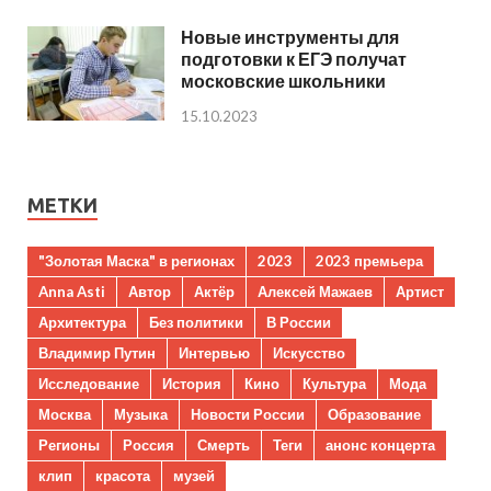
Новые инструменты для
подготовки к ЕГЭ получат
московские школьники
15.10.2023
МЕТКИ
"Золотая Маска" в регионах
2023
2023 премьера
Anna Asti
Автор
Актёр
Алексей Мажаев
Артист
Архитектура
Без политики
В России
Владимир Путин
Интервью
Искусство
Исследование
История
Кино
Культура
Мода
Москва
Музыка
Новости России
Образование
Регионы
Россия
Смерть
Теги
анонс концерта
клип
красота
музей