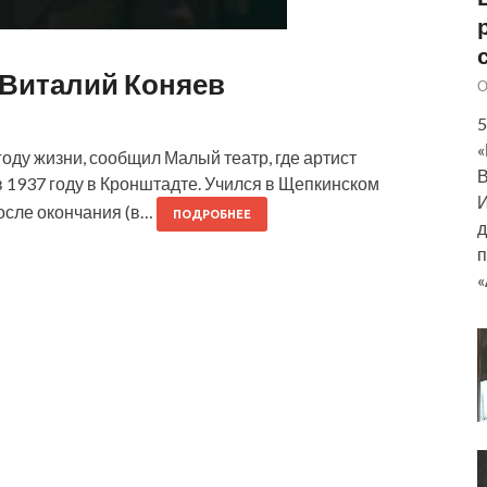
 Виталий Коняев
О
5
«
году жизни, сообщил Малый театр, где артист
В
в 1937 году в Кронштадте. Учился в Щепкинском
И
осле окончания (в…
ПОДРОБНЕЕ
д
п
«