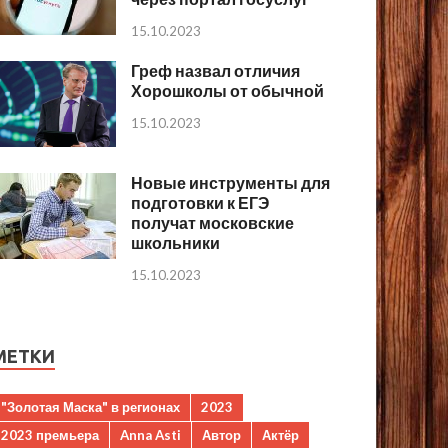
15.10.2023
Греф назвал отличия
Хорошколы от обычной
15.10.2023
Новые инструменты для
подготовки к ЕГЭ
получат московские
школьники
15.10.2023
МЕТКИ
"Золотая Маска" в регионах
2023
2023 премьера
Anna Asti
Автор
Актёр