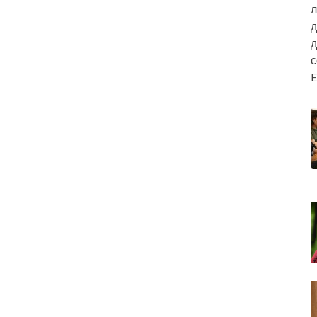
л
д
д
E