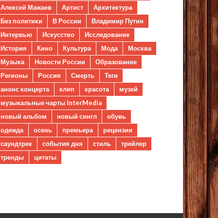
Алексей Мажаев
Артист
Архитектура
Без политики
В России
Владимир Путин
Интервью
Искусство
Исследование
История
Кино
Культура
Мода
Москва
Музыка
Новости России
Образование
Регионы
Россия
Смерть
Теги
анонс концерта
клип
красота
музей
музыкальные чарты InterMedia
новый альбом
новый сингл
обувь
одежда
осень
премьера
рецензии
саундтрек
события дня
стиль
трейлер
тренды
цитаты