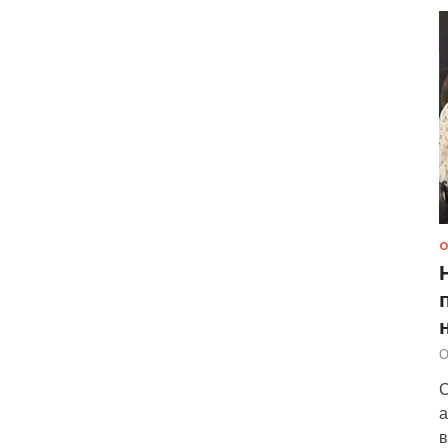
О
О
С
а
в