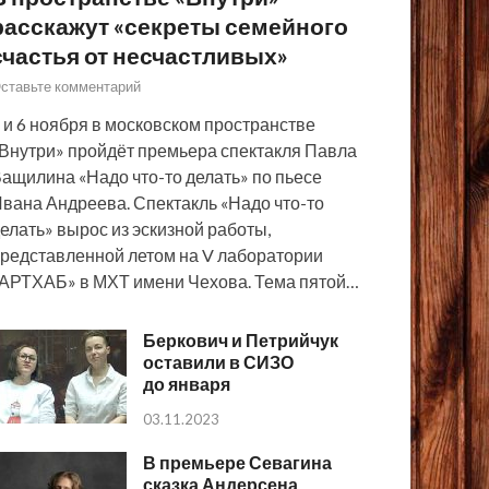
расскажут «секреты семейного
счастья от несчастливых»
ставьте комментарий
 и 6 ноября в московском пространстве
Внутри» пройдёт премьера спектакля Павла
ащилина «Надо что-то делать» по пьесе
вана Андреева. Спектакль «Надо что-то
елать» вырос из эскизной работы,
редставленной летом на V лаборатории
АРТХАБ» в МХТ имени Чехова. Тема пятой…
Беркович и Петрийчук
оставили в СИЗО
до января
03.11.2023
В премьере Севагина
сказка Андерсена