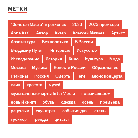
МЕТКИ
"Золотая Маска" в регионах
2023
2023 премьера
Anna Asti
Автор
Актёр
Алексей Мажаев
Артист
Архитектура
Без политики
В России
Владимир Путин
Интервью
Искусство
Исследование
История
Кино
Культура
Мода
Москва
Музыка
Новости России
Образование
Регионы
Россия
Смерть
Теги
анонс концерта
клип
красота
музей
музыкальные чарты InterMedia
новый альбом
новый сингл
обувь
одежда
осень
премьера
рецензии
саундтрек
события дня
стиль
трейлер
тренды
цитаты