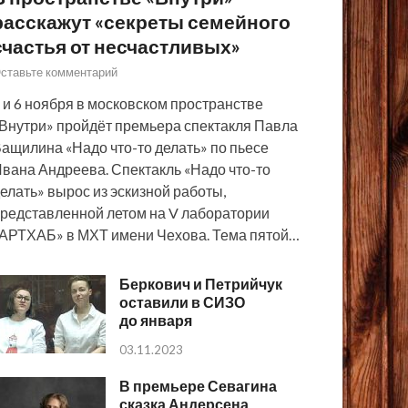
расскажут «секреты семейного
счастья от несчастливых»
ставьте комментарий
 и 6 ноября в московском пространстве
Внутри» пройдёт премьера спектакля Павла
ащилина «Надо что-то делать» по пьесе
вана Андреева. Спектакль «Надо что-то
елать» вырос из эскизной работы,
редставленной летом на V лаборатории
АРТХАБ» в МХТ имени Чехова. Тема пятой…
Беркович и Петрийчук
оставили в СИЗО
до января
03.11.2023
В премьере Севагина
сказка Андерсена