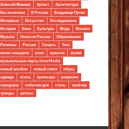
Алексей Мажаев
Артист
Архитектура
Без политики
В России
Владимир Путин
Интервью
Искусство
Исследование
История
Кино
Культура
Мода
Москва
Музыка
Новости России
Образование
Регионы
Россия
Смерть
Теги
анонс концерта
клип
красота
музей
музыкальные чарты InterMedia
новый альбом
новый сингл
обувь
одежда
осень
премьера
рецензии
саундтрек
события дня
стиль
трейлер
тренды
цитаты