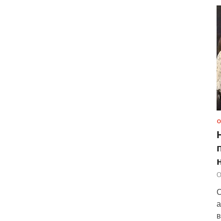
О
О
С
а
в