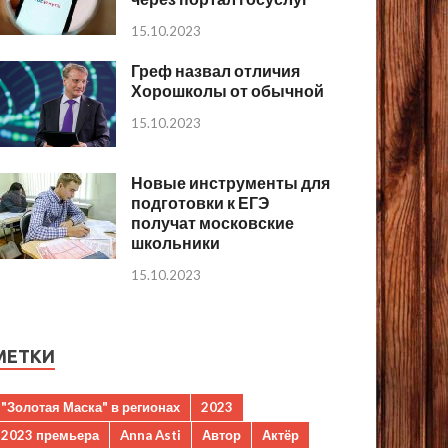
15.10.2023
Греф назвал отличия
Хорошколы от обычной
15.10.2023
Новые инструменты для
подготовки к ЕГЭ
получат московские
школьники
15.10.2023
МЕТКИ
"Золотая Маска" в регионах
2023
2023 премьера
Anna Asti
Автор
Актёр