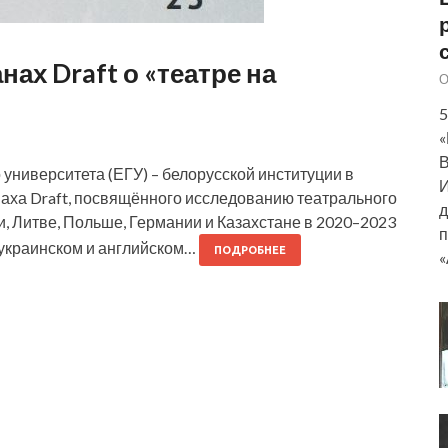
х Draft о «театре на
О
5
«
В
университета (ЕГУ) – белорусской институции в
И
аха Draft, посвящённого исследованию театрального
д
и, Литве, Польше, Германии и Казахстане в 2020–2023
п
 украинском и английском…
ПОДРОБНЕЕ
«