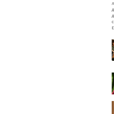
л
д
д
E