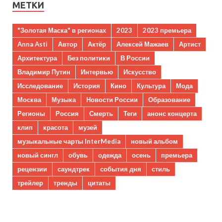
МЕТКИ
"Золотая Маска" в регионах
2023
2023 премьера
Anna Asti
Автор
Актёр
Алексей Мажаев
Артист
Архитектура
Без политики
В России
Владимир Путин
Интервью
Искусство
Исследование
История
Кино
Культура
Мода
Москва
Музыка
Новости России
Образование
Регионы
Россия
Смерть
Теги
анонс концерта
клип
красота
музей
музыкальные чарты InterMedia
новый альбом
новый сингл
обувь
одежда
осень
премьера
рецензии
саундтрек
события дня
стиль
трейлер
тренды
цитаты