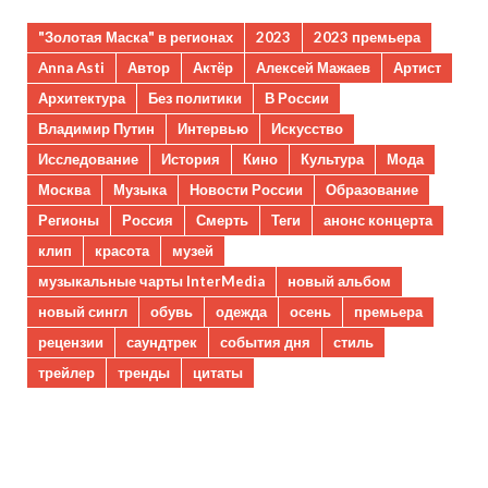
"Золотая Маска" в регионах
2023
2023 премьера
Anna Asti
Автор
Актёр
Алексей Мажаев
Артист
Архитектура
Без политики
В России
Владимир Путин
Интервью
Искусство
Исследование
История
Кино
Культура
Мода
Москва
Музыка
Новости России
Образование
Регионы
Россия
Смерть
Теги
анонс концерта
клип
красота
музей
музыкальные чарты InterMedia
новый альбом
новый сингл
обувь
одежда
осень
премьера
рецензии
саундтрек
события дня
стиль
трейлер
тренды
цитаты