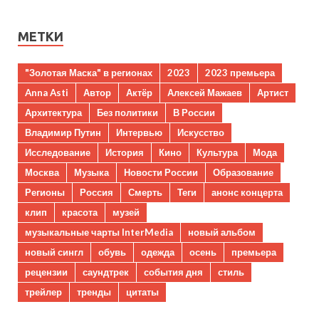
МЕТКИ
"Золотая Маска" в регионах
2023
2023 премьера
Anna Asti
Автор
Актёр
Алексей Мажаев
Артист
Архитектура
Без политики
В России
Владимир Путин
Интервью
Искусство
Исследование
История
Кино
Культура
Мода
Москва
Музыка
Новости России
Образование
Регионы
Россия
Смерть
Теги
анонс концерта
клип
красота
музей
музыкальные чарты InterMedia
новый альбом
новый сингл
обувь
одежда
осень
премьера
рецензии
саундтрек
события дня
стиль
трейлер
тренды
цитаты