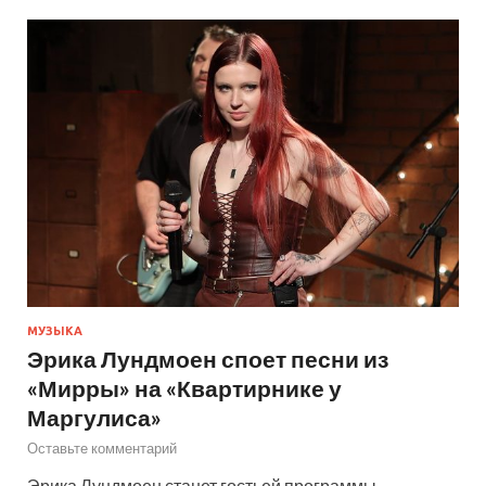
МУЗЫКА
Эрика Лундмоен споет песни из
«Мирры» на «Квартирнике у
Маргулиса»
Оставьте комментарий
Эрика Лундмоен станет гостьей программы