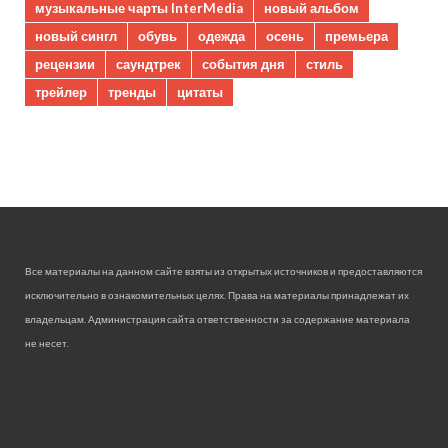
музыкальные чарты InterMedia
новый альбом
новый сингл
обувь
одежда
осень
премьера
рецензии
саундтрек
события дня
стиль
трейлер
тренды
цитаты
Все материалы на данном сайте взяты из открытых источников и предоставляются
исключительно в ознакомительных целях. Права на материалы принадлежат их
владельцам. Администрация сайта ответственности за содержание материала
не несет.