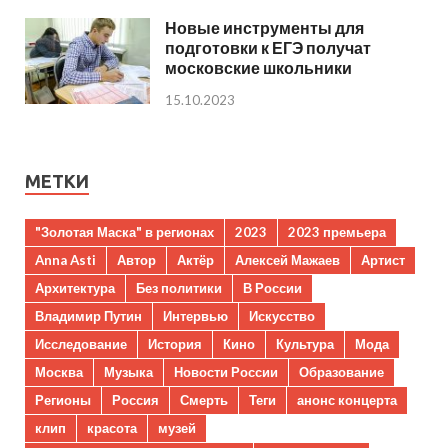
Новые инструменты для
подготовки к ЕГЭ получат
московские школьники
15.10.2023
МЕТКИ
"Золотая Маска" в регионах
2023
2023 премьера
Anna Asti
Автор
Актёр
Алексей Мажаев
Артист
Архитектура
Без политики
В России
Владимир Путин
Интервью
Искусство
Исследование
История
Кино
Культура
Мода
Москва
Музыка
Новости России
Образование
Регионы
Россия
Смерть
Теги
анонс концерта
клип
красота
музей